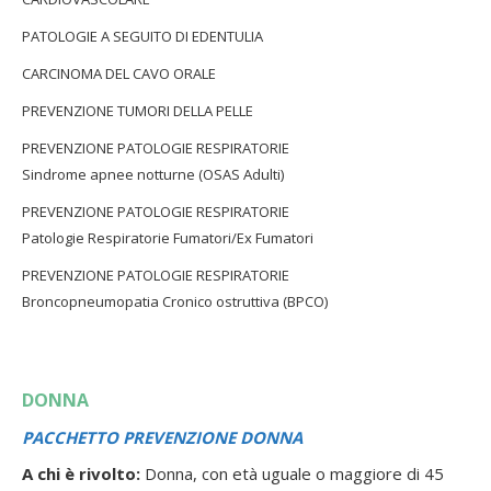
PATOLOGIE A SEGUITO DI EDENTULIA
CARCINOMA DEL CAVO ORALE
PREVENZIONE TUMORI DELLA PELLE
PREVENZIONE PATOLOGIE RESPIRATORIE
Sindrome apnee notturne (OSAS Adulti)
PREVENZIONE PATOLOGIE RESPIRATORIE
Patologie Respiratorie Fumatori/Ex Fumatori
PREVENZIONE PATOLOGIE RESPIRATORIE
Broncopneumopatia Cronico ostruttiva (BPCO)
PREVENZIONE DI PATOLOGIE PARODONTALI IN GRAVIDANZA
PREVENZIONE CARIE
DONNA
DISTURBI DELLA DEGLUTIZIONE
PACCHETTO PREVENZIONE DONNA
PREVENZIONE PATOLOGIE RESPIRATORIE
A chi è rivolto:
Donna, con età uguale o maggiore di 45
Sindrome apnee notturne (OSAS Età scolare)