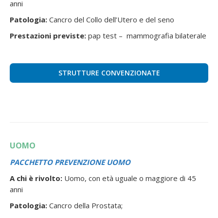
anni
PREVENZIONE PATOLOGIE RESPIRATORIE
Patologia:
Cancro del Collo dell’Utero e del seno
Asma Bronchiale Infantile
Prestazioni previste:
pap test – mammografia bilaterale
NEOPLASIE E PATOLOGIE INFIAMMATORIE CRONICHE INTESTINALI
PREVENZIONE INCONTINENZA URINARIA
PREVENZIONE PATOLOGIE DEL MICROCIRCOLO
STRUTTURE CONVENZIONATE
PREVENZIONE PATOLOGIE MUSCOLO SCHELETRICHE
PREVENZIONE PATOLOGIE PARODONTALI “Terapia Parodontale
completa in step”
UOMO
PACCHETTO PREVENZIONE UOMO
A chi è rivolto:
Uomo, con età uguale o maggiore di 45
anni
Patologia:
Cancro della Prostata;