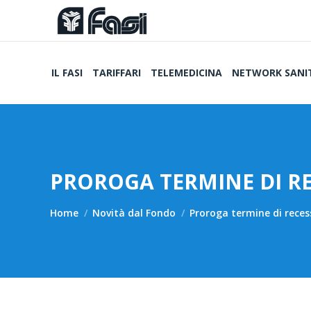
IL FASI
TARIFFARI
TELEMEDICINA
NETWORK SANI
PROROGA TERMINE DI RE
Tu sei qui:
Home
Novità dal Fondo
Proroga termine di recess