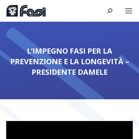
Cerca:
L’IMPEGNO FASI PER LA
PREVENZIONE E LA LONGEVITÀ –
PRESIDENTE DAMELE
Tu sei qui: