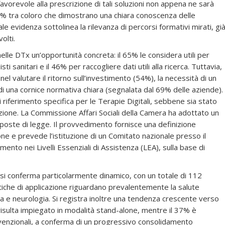
a favorevole alla prescrizione di tali soluzioni non appena ne sarà
l 60% tra coloro che dimostrano una chiara conoscenza delle
ale evidenza sottolinea la rilevanza di percorsi formativi mirati, gi
olti.
lle DTx un’opportunità concreta: il 65% le considera utili per
ti sanitari e il 46% per raccogliere dati utili alla ricerca. Tuttavia,
 nel valutare il ritorno sull’investimento (54%), la necessità di un
di una cornice normativa chiara (segnalata dal 69% delle aziende).
i riferimento specifica per le Terapie Digitali, sebbene sia stato
ione. La Commissione Affari Sociali della Camera ha adottato un
oste di legge. Il provvedimento fornisce una definizione
ione e prevede l’istituzione di un Comitato nazionale presso il
imento nei Livelli Essenziali di Assistenza (LEA), sulla base di
li si conferma particolarmente dinamico, con un totale di 112
utiche di applicazione riguardano prevalentemente la salute
 e neurologia. Si registra inoltre una tendenza crescente verso
 risulta impiegato in modalità stand-alone, mentre il 37% è
nvenzionali, a conferma di un progressivo consolidamento