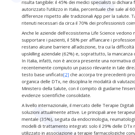
risulta tangibile: il 45% dei medici specialisti si dichiar
autorizzato l’utilizzo in Italia, percentuale che sale a
differenze rispetto alle tradizionali App per la salute. T
ritenuti necessari da circa il 70% dei professionisti coinv
Anche le aziende dell’ecosistema Life Science vedono ne
supportare i pazienti, il 58% per affiancare i professionis
restano alcune barriere all’adozione, tra cui la difficoltà
upskilling aziendale (62%) e, soprattutto, la mancanza 
In Italia, infatti, non è ancora presente una normativa d
recentemente compiuto un passo rilevante in tale direz
testo base unificato
[2]
che accorpa tre precedenti prop
organica delle DTx, ne disciplina le modalità di valutaz
Ministero della Salute, con il compito di guidarne l’inser
evidenze scientifiche consolidate.
A livello internazionale, il mercato delle Terapie Digita
soluzioni attualmente attive. Le principali aree terape
mentale (35%), seguita da endocrinologia, reumatologia
modelli di trattamento integrati: solo il 29% delle DTx
utilizzato in associazione a terapie farmacologiche co