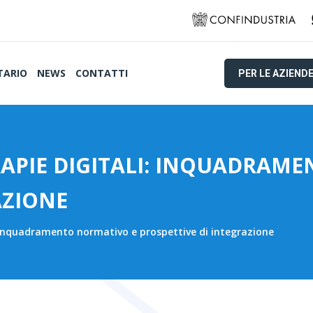
TARIO
NEWS
CONTATTI
PER LE AZIEND
ERAPIE DIGITALI: INQUADRAM
AZIONE
: inquadramento normativo e prospettive di integrazione