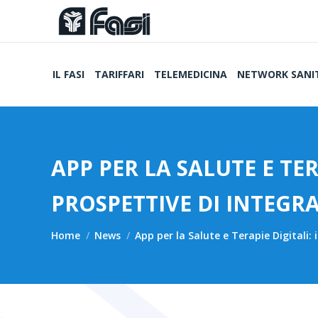
IL FASI
TARIFFARI
TELEMEDICINA
NETWORK SANI
APP PER LA SALUTE E T
PROSPETTIVE DI INTEGR
Tu sei qui:
Home
News
App per la Salute e Terapie Digitali