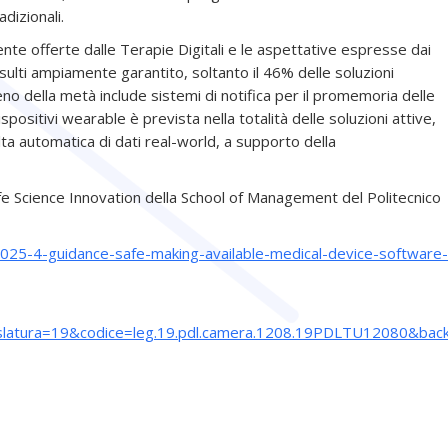
adizionali.
nte offerte dalle Terapie Digitali e le aspettative espresse dai
isulti ampiamente garantito, soltanto il 46% delle soluzioni
no della metà include sistemi di notifica per il promemoria delle
ispositivi wearable è prevista nella totalità delle soluzioni attive,
a automatica di dati real-world, a supporto della
ife Science Innovation della School of Management del Politecnico
2025-4-guidance-safe-making-available-medical-device-software-
islatura=19&codice=leg.19.pdl.camera.1208.19PDLTU12080&bac