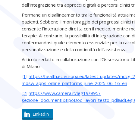
dell’integrazione tra approcci digitali e percorsi clinici tr
Permane un disallineamento tra le funzionalità attualme
pazienti. Sebbene il monitoraggio dei progressi clinici r
consente l’interazione diretta con il medico, mentre me
terapie. Al contrario, la possibilità di integrazione con d
confermandosi quale elemento essenziale per la raccolt
personalizzazione e della continuità dell’assistenza.
Articolo redatto in collaborazione con l’Osservatorio L
di Milano
[1]
https://health.ec.europa.eu/latest-updates/mdcg-
mdsw-apps-online-platforms-june-2025-06-16_en
[2]
https://www.camera.it/leg19/995?
sezione=documenti&tipoDoc=lavori_testo_pdl&idLeg
LinkedIn